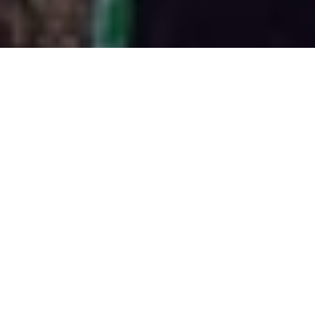
0
Compartir
El pasado domingo
Brunch -in the Park Madrid
cerró
su penúltima jornada
con un lleno casi
total frente a Agoria, relevo y brocha final de
una tarde en la que también disfrutamos de la
madrileña
Sugar Free
, junto a
Eagles &
Butterflies
y Oxia.