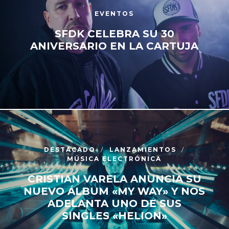
EVENTOS
SFDK CELEBRA SU 30
ANIVERSARIO EN LA CARTUJA
DESTACADO
LANZAMIENTOS
MÚSICA ELECTRÓNICA
CRISTIAN VARELA ANUNCIA SU
NUEVO ÁLBUM «MY WAY» Y NOS
ADELANTA UNO DE SUS
SINGLES «HELION»