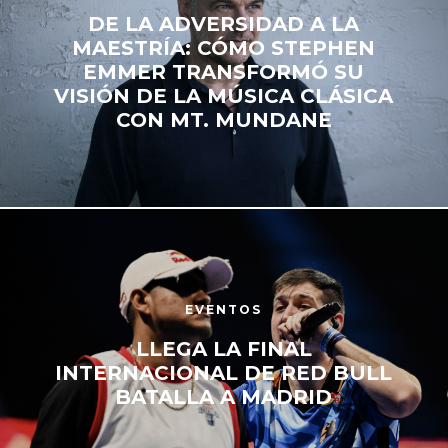
DE LA ADVERSIDAD A LA
MAESTRÍA: CÓMO STEPHEN
EMMER TRANSFORMÓ SU
VISIÓN DE LA MÚSICA CLÁSICA
CON MT. MUNDANE
EVENTOS
LLEGA LA FINAL
INTERNACIONAL DE RED BULL
BATALLA A MADRID