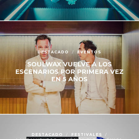
DESTACADO
EVENTOS
SOULWAX VUELVE A LOS
ESCENARIOS POR PRIMERA VEZ
EN 5 AÑOS
DESTACADO
FESTIVALES