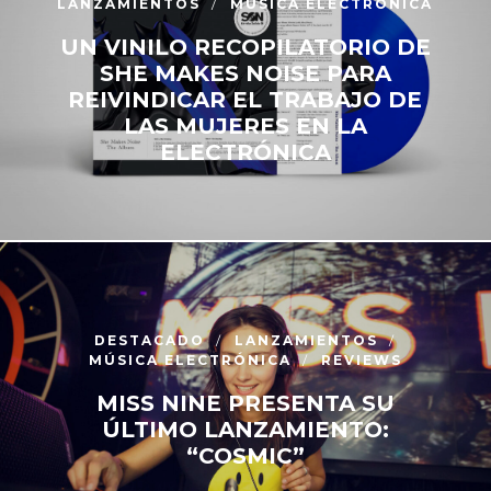
LANZAMIENTOS
MÚSICA ELECTRÓNICA
UN VINILO RECOPILATORIO DE
SHE MAKES NOISE PARA
REIVINDICAR EL TRABAJO DE
LAS MUJERES EN LA
ELECTRÓNICA
DESTACADO
LANZAMIENTOS
MÚSICA ELECTRÓNICA
REVIEWS
MISS NINE PRESENTA SU
ÚLTIMO LANZAMIENTO:
“COSMIC”