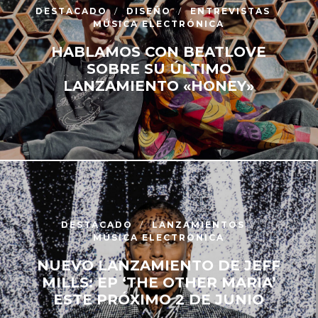
DESTACADO
DISEÑO
ENTREVISTAS
MÚSICA ELECTRÓNICA
HABLAMOS CON BEATLOVE
SOBRE SU ÚLTIMO
LANZAMIENTO «HONEY»
DESTACADO
LANZAMIENTOS
MÚSICA ELECTRÓNICA
NUEVO LANZAMIENTO DE JEFF
MILLS: EP ‘THE OTHER MARIA’
ESTE PRÓXIMO 2 DE JUNIO