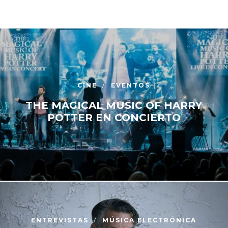
CINE
EVENTOS
THE MAGICAL MUSIC OF HARRY
POTTER EN CONCIERTO
ENTREVISTAS
MÚSICA ELECTRÓNICA