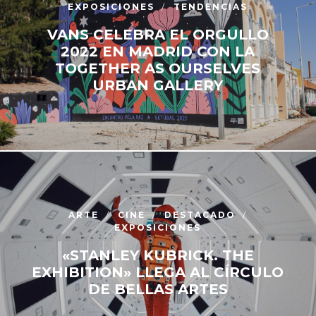
EXPOSICIONES
TENDENCIAS
VANS CELEBRA EL ORGULLO
2022 EN MADRID CON LA
TOGETHER AS OURSELVES
URBAN GALLERY
ARTE
CINE
DESTACADO
EXPOSICIONES
«STANLEY KUBRICK. THE
EXHIBITION» LLEGA AL CÍRCULO
DE BELLAS ARTES