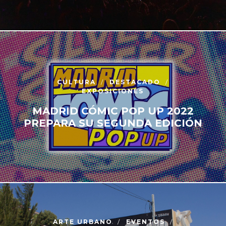
CULTURA
DESTACADO
EXPOSICIONES
MADRID CÓMIC POP UP 2022
PREPARA SU SEGUNDA EDICIÓN
ARTE URBANO
EVENTOS