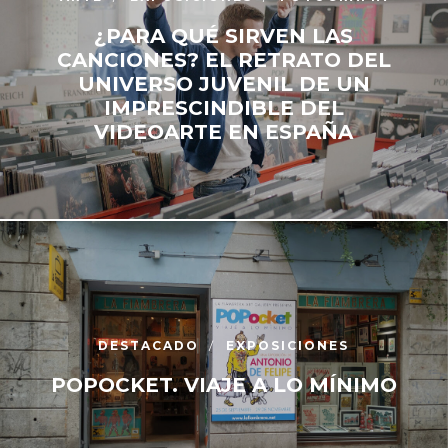
¿PARA QUÉ SIRVEN LAS
CANCIONES? EL RETRATO DEL
UNIVERSO JUVENIL DE UN
IMPRESCINDIBLE DEL
VIDEOARTE EN ESPAÑA
DESTACADO
EXPOSICIONES
POPOCKET. VIAJE A LO MÍNIMO