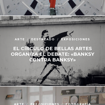
ARTE
DESTACADO
EXPOSICIONES
EL CÍRCULO DE BELLAS ARTES
ORGANIZA EL DEBATE: «BANKSY
CONTRA BANKSY»
ARTE
EXPOSICIONES
FOTOGRAFÍA