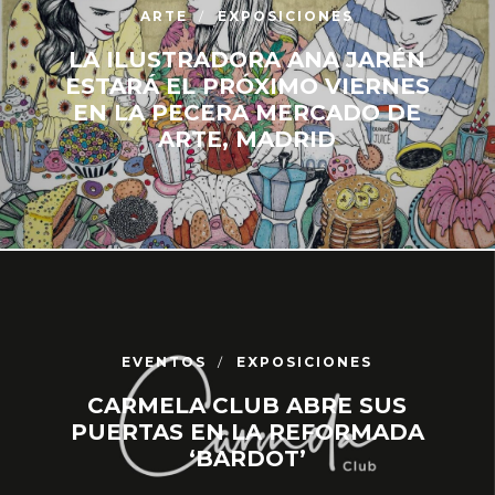
ARTE
EXPOSICIONES
LA ILUSTRADORA ANA JARÉN
ESTARÁ EL PRÓXIMO VIERNES
EN LA PECERA MERCADO DE
ARTE, MADRID
EVENTOS
EXPOSICIONES
CARMELA CLUB ABRE SUS
PUERTAS EN LA REFORMADA
‘BARDOT’