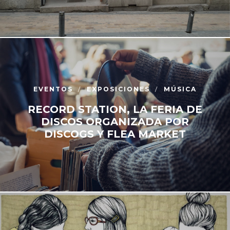
EVENTOS
EXPOSICIONES
MÚSICA
RECORD STATION, LA FERIA DE
DISCOS ORGANIZADA POR
DISCOGS Y FLEA MARKET