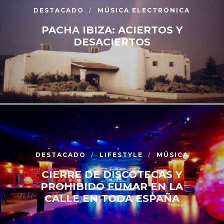
DESTACADO
MÚSICA ELECTRÓNICA
PACHA IBIZA: ACIERTOS Y
DESACIERTOS
DESTACADO
LIFESTYLE
MÚSICA
CIERRE DE DISCOTECAS Y
PROHIBIDO FUMAR EN LA
CALLE EN TODA ESPAÑA