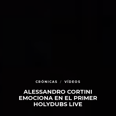
CRÓNICAS
VÍDEOS
ALESSANDRO CORTINI
EMOCIONA EN EL PRIMER
HOLYDUBS LIVE