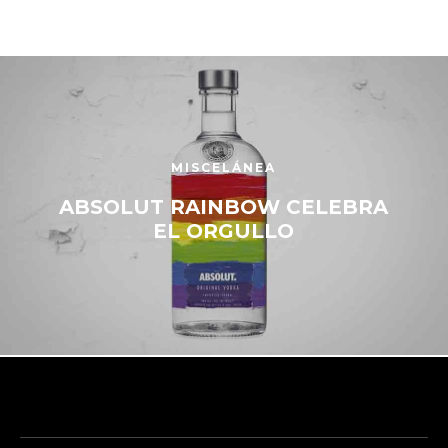
MISCELÁNEA
ABSOLUT RAINBOW CELEBRA
EL ORGULLO