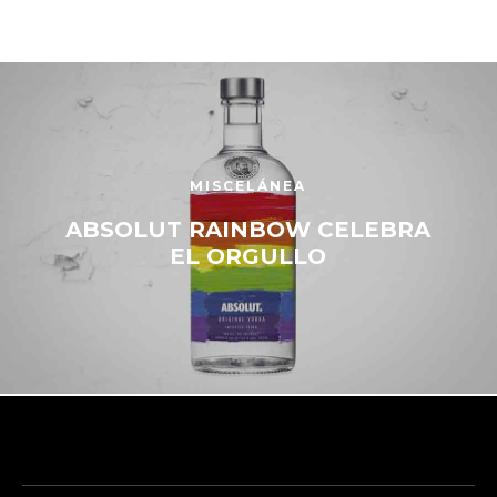
MISCELÁNEA
ABSOLUT RAINBOW CELEBRA
EL ORGULLO