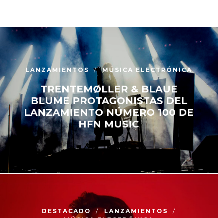
LANZAMIENTOS
MÚSICA ELECTRÓNICA
TRENTEMØLLER & BLAUE
BLUME PROTAGONISTAS DEL
LANZAMIENTO NÚMERO 100 DE
HFN MUSIC
DESTACADO
LANZAMIENTOS