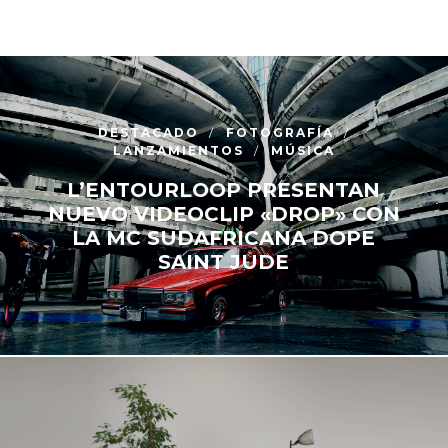
DESTACADO
FOTOGRAFÍA
LANZAMIENTOS
MÚSICA
L’ENTOURLOOP PRESENTAN
NUEVO VIDEOCLIP «DROP» CON
LA MC SUDAFRICANA DOPE
SAINT JUDE