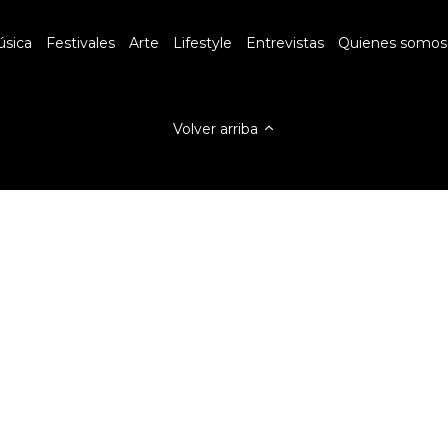
sica
Festivales
Arte
Lifestyle
Entrevistas
Quienes somos
Volver arriba