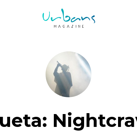
queta:
Nightcra