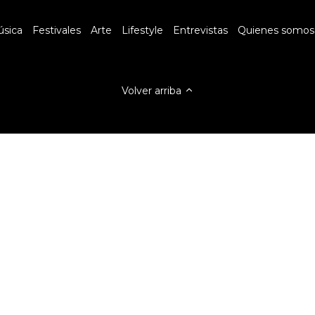
sica
Festivales
Arte
Lifestyle
Entrevistas
Quienes somos
Volver arriba