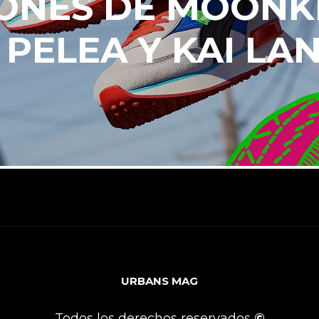
ONES DE MOONKE
 PELEA Y KAI LA
URBANS MAG
Todos los derechos reservados
©