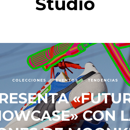
Studio
COLECCIONES
EVENTOS
TENDENCIAS
RESENTA «FUTUR
HOWCASE» CON L